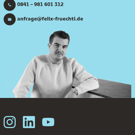
0841 – 981 601 312
anfrage@felix-fruechtl.de